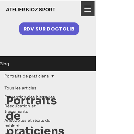
ATELIER KIOZ SPORT
RDV SUR DOCTOLIB
Blog
Portraits de praticiens
Tous les articles
Portraits
Prévention des blessures
Rééducation et
traitements
de
Anecdotes et récits du
cabinet
praticiens