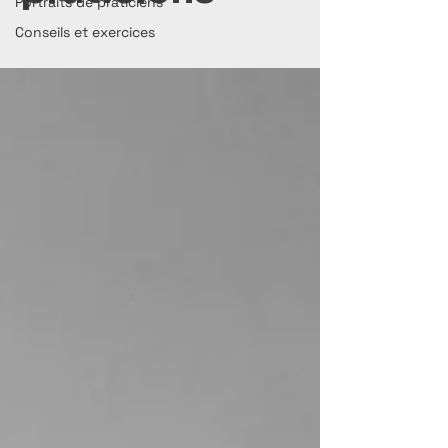
Portraits de praticiens
Conseils et exercices